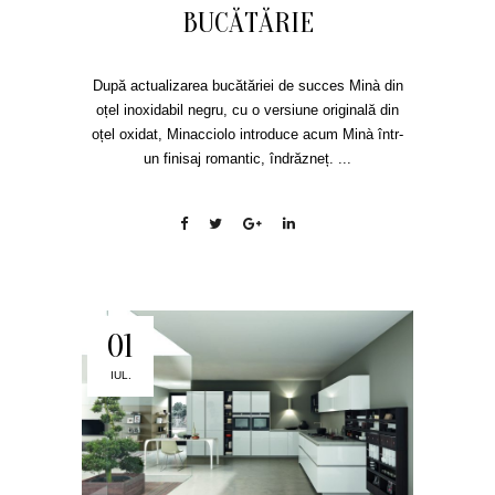
BUCĂTĂRIE
După actualizarea bucătăriei de succes Minà din
oțel inoxidabil negru, cu o versiune originală din
oțel oxidat, Minacciolo introduce acum Minà într-
un finisaj romantic, îndrăzneț. ...
01
IUL.