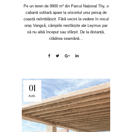
Pe un teren de 9900 m² din Parcul Național Thy, o
cabană solitară apare la orizontul unui peisaj de
coastă neîmblânzit. Fără vecini la vedere în micul
oraș Vangså, câmpiile nesfârșite ale Leymus par
să nu aibă început sau sfârșit. De la distanță,
clădirea seamănă...
01
AUG.