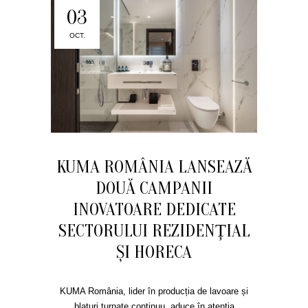
03
OCT.
KUMA ROMÂNIA LANSEAZĂ
DOUĂ CAMPANII
INOVATOARE DEDICATE
SECTORULUI REZIDENȚIAL
ȘI HORECA
KUMA România, lider în producția de lavoare și
blaturi turnate continuu, aduce în atenția