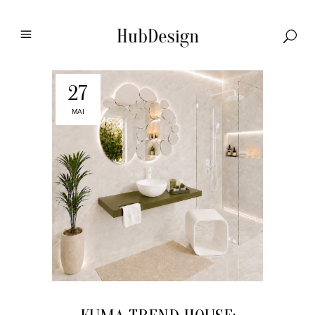
27
MAI