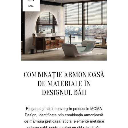
IAN.
COMBINAȚIE ARMONIOASĂ
DE MATERIALE ÎN
DESIGNUL BĂII
Eleganța și stilul converg în produsele MOMA
Design, identificate prin combinația armonioasă
de marmură prețioasă, sticlă, elemente metalice
și lemn cald, pentru a oferi un stil rafinat băii,