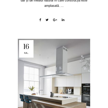
dar și de mediul natural în care construcția este
amplasată. ...
16
IUL.