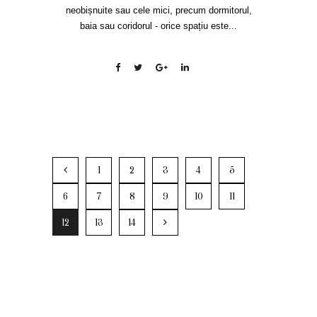
neobișnuite sau cele mici, precum dormitorul,
baia sau coridorul - orice spațiu este...
1
2
3
4
5
6
7
8
9
10
11
12
13
14