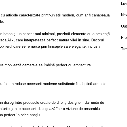
Liv
Ne
 cu articole caracterizate printr-un stil modern, cum ar fi canapeaua
le.
Out
i din beton și un aspect mai minimal, prezintă elemente cu o prezență
Pro
teca Alix, care interpretează perfect natura vilei în sine. Decorul
obilierul care se remarcă prin finisajele sale elegante, inclusiv
Tra
care mobilează camerele se îmbină perfect cu arhitectura
 au fost introduse accesorii moderne sofisticate în deplină armonie
 dialog între produsele create de diferiți designeri, dar unite de
aturile și alte accesorii dialogează într-o viziune de ansamblu
 perfect în orice spațiu.