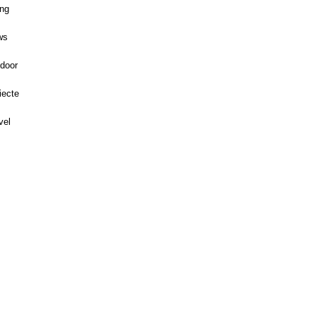
ing
ws
door
iecte
vel