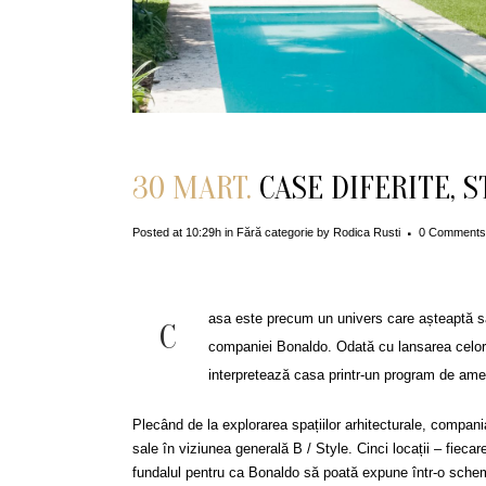
30 MART.
CASE DIFERITE, S
Posted at 10:29h
in
Fără categorie
by
Rodica Rusti
0 Comments
asa este precum un univers care așteaptă să
C
companiei Bonaldo. Odată cu lansarea celor 
interpretează casa printr-un program de amen
Plecând de la explorarea spațiilor arhitecturale, compania 
sale în viziunea generală B / Style. Cinci locații – fiecare 
fundalul pentru ca Bonaldo să poată expune într-o schemă