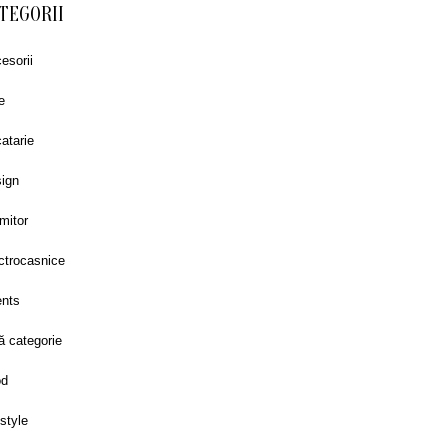
TEGORII
esorii
e
atarie
ign
mitor
ctrocasnice
nts
ă categorie
od
estyle