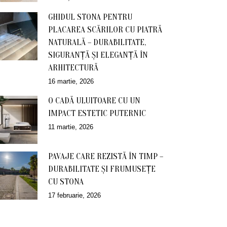
GHIDUL STONA PENTRU
PLACAREA SCĂRILOR CU PIATRĂ
NATURALĂ – DURABILITATE,
SIGURANȚĂ ȘI ELEGANȚĂ ÎN
ARHITECTURĂ
16 martie, 2026
O CADĂ ULUITOARE CU UN
IMPACT ESTETIC PUTERNIC
11 martie, 2026
PAVAJE CARE REZISTĂ ÎN TIMP –
DURABILITATE ȘI FRUMUSEȚE
CU STONA
17 februarie, 2026