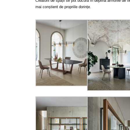
Creatorii de spații se pot bucura în deplină armonie de fi
mai conștient de propriile dorințe.