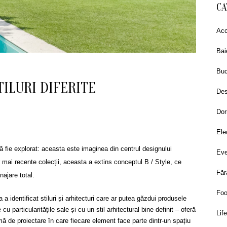
CA
Acc
Bai
Buc
TILURI DIFERITE
Des
Dor
Ele
 fie explorat: aceasta este imaginea din centrul designului
Eve
mai recente colecții, aceasta a extins conceptul B / Style, ce
Făr
ajare total.
Fo
a identificat stiluri și arhitecturi care ar putea găzdui produsele
cu particularitățile sale și cu un stil arhitectural bine definit – oferă
Lif
 de proiectare în care fiecare element face parte dintr-un spațiu