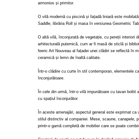
armonios și primitor.
O vilă modernă cu piscină și fațadă liniară este mobilată
Saddle, librăria Roll și masa în versiunea Geometric Tab
O altă vilă, înconjurată de vegetație, cu pereții interior
arhitecturală puternică, cum ar fi masă de sticlă și biblio
feeric Art Nouveau al fațadei unei clădiri se reflectă în m
ceramică și lemn de înaltă calitate.
Într-o clădire cu curte în stil contemporan, elementele 
înconjurătoare.
În cele din urmă, într-o vilă impunătoare cu tavan boltit
cu spațiul înconjurător.
În aceste amenajări, aspectul general este exprimat ca un
stilul distinctiv al companiei. Mese, scaune, canapele, p
printr-o gamă completă de mobilier care se poate combina