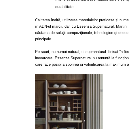
durabilitate.
Calitatea înaltă, utilizarea materialelor prețioase și num
în ADN-ul mărcii, dar, cu Essenza Supernatural, Martini I
căutarea de soluții compoziționale, tehnologice și decora
principale.
Pe scurt, nu numai natural, ci supranatural: finisat în fie
inovatoare, Essenza Supernatural nu renunță la funcționa
care face posibilă sporirea și valorificarea la maximum a v