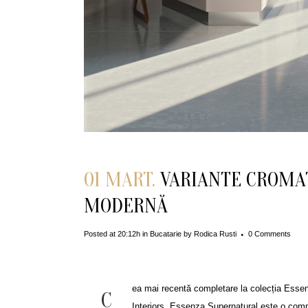
01 MART.
VARIANTE CROMAT
MODERNĂ
Posted at 20:12h
in
Bucatarie
by
Rodica Rusti
0 Comments
ea mai recentă completare la colecția Essenz
C
Interiors, Essenza Supernatural este o compo