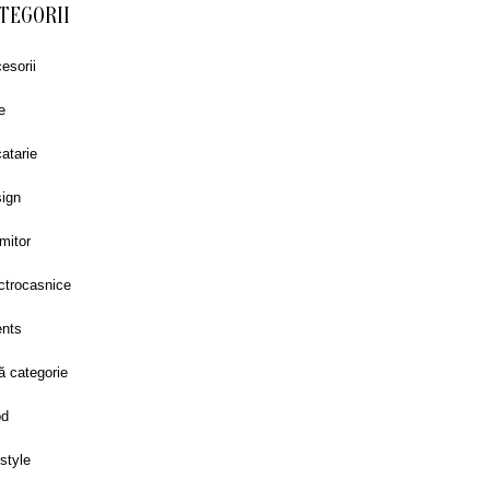
TEGORII
esorii
e
atarie
ign
mitor
ctrocasnice
nts
ă categorie
od
estyle