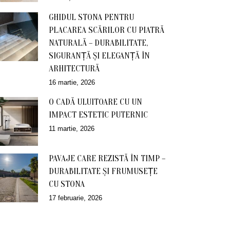
GHIDUL STONA PENTRU
PLACAREA SCĂRILOR CU PIATRĂ
NATURALĂ – DURABILITATE,
SIGURANȚĂ ȘI ELEGANȚĂ ÎN
ARHITECTURĂ
16 martie, 2026
O CADĂ ULUITOARE CU UN
IMPACT ESTETIC PUTERNIC
11 martie, 2026
PAVAJE CARE REZISTĂ ÎN TIMP –
DURABILITATE ȘI FRUMUSEȚE
CU STONA
17 februarie, 2026