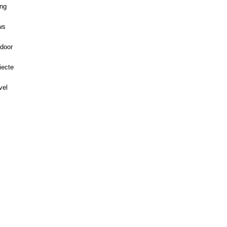
ing
ws
door
iecte
vel