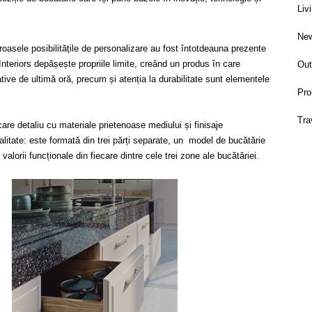
Liv
Ne
eroasele posibilitățile de personalizare au fost întotdeauna prezente
nteriors depășește propriile limite, creând un produs în care
Out
tive de ultimă oră, precum și atenția la durabilitate sunt elementele
Pro
Tra
care detaliu cu materiale prietenoase mediului și finisaje
litate: este formată din trei părți separate, un model de bucătărie
alorii funcționale din fiecare dintre cele trei zone ale bucătăriei.