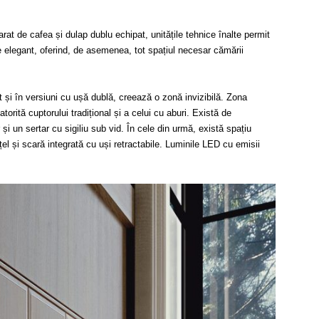
rat de cafea și dulap dublu echipat, unitățile tehnice înalte permit
 de elegant, oferind, de asemenea, tot spațiul necesar cămării
 cât și în versiuni cu ușă dublă, creează o zonă invizibilă. Zona
orită cuptorului tradițional și a celui cu aburi. Există de
i un sertar cu sigiliu sub vid. În cele din urmă, există spațiu
el și scară integrată cu uși retractabile. Luminile LED cu emisii