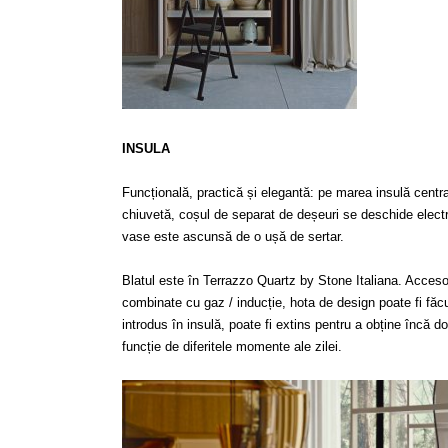
INSULA
Funcțională, practică și elegantă: pe marea insulă central
chiuvetă, coșul de separat de deșeuri se deschide electri
vase este ascunsă de o ușă de sertar.
Blatul este în Terrazzo Quartz by Stone Italiana. Accesor
combinate cu gaz / inducție, hota de design poate fi făc
introdus în insulă, poate fi extins pentru a obține încă 
funcție de diferitele momente ale zilei.