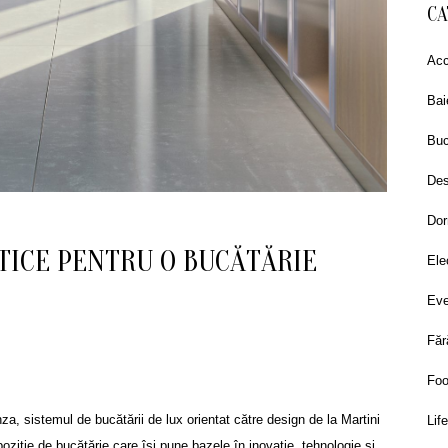
CA
Acc
Bai
Buc
Des
Dor
ICE PENTRU O BUCĂTĂRIE
Ele
Eve
Făr
Fo
a, sistemul de bucătării de lux orientat către design de la Martini
Lif
ziție de bucătărie care își pune bazele în inovație, tehnologie și