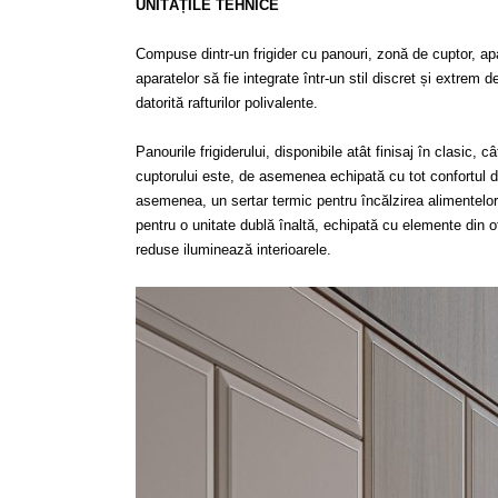
UNITĂȚILE TEHNICE
Compuse dintr-un frigider cu panouri, zonă de cuptor, apa
aparatelor să fie integrate într-un stil discret și extrem
datorită rafturilor polivalente.
Panourile frigiderului, disponibile atât finisaj în ​​clasic,
cuptorului este, de asemenea echipată cu tot confortul dat
asemenea, un sertar termic pentru încălzirea alimentelor ș
pentru o unitate dublă înaltă, echipată cu elemente din oț
reduse iluminează interioarele.