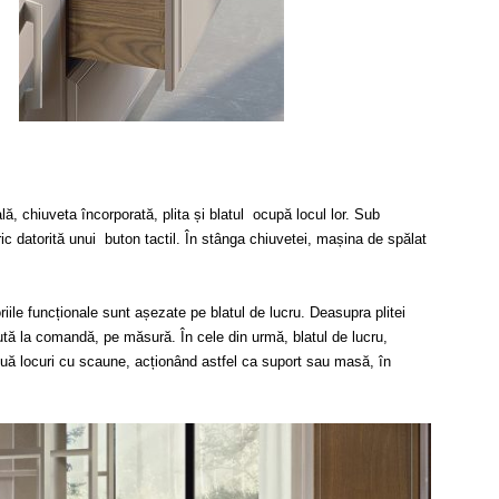
ă, chiuveta încorporată, plita și blatul ocupă locul lor. Sub
c datorită unui buton tactil. În stânga chiuvetei, mașina de spălat
iile funcționale sunt așezate pe blatul de lucru. Deasupra plitei
ută la comandă, pe măsură. În cele din urmă, blatul de lucru,
două locuri cu scaune, acționând astfel ca suport sau masă, în