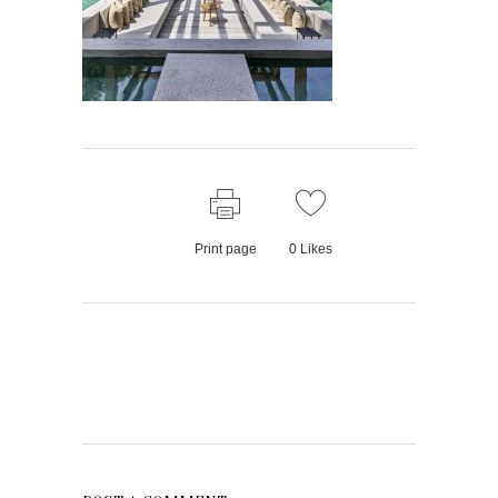
Print page
0
Likes