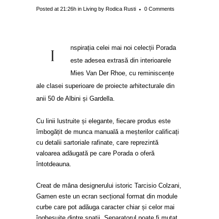
Posted at 21:26h
in
Living
by
Rodica Rusti
0 Comments
nspirația celei mai noi celecții Porada
I
este adesea extrasă din interioarele
Mies Van Der Rhoe, cu reminiscențe
ale clasei superioare de proiecte arhitecturale din
anii 50 de Albini și Gardella.
Cu linii lustruite și elegante, fiecare produs este
îmbogățit de munca manuală a meșterilor calificați
cu detalii sartoriale rafinate, care reprezintă
valoarea adăugată pe care Porada o oferă
întotdeauna.
Creat de mâna designerului istoric Tarcisio Colzani,
Gamen este un ecran secțional format din module
curbe care pot adăuga caracter chiar și celor mai
înghesuite dintre spații. Separatorul poate fi mutat