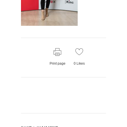
Print page
0
Likes