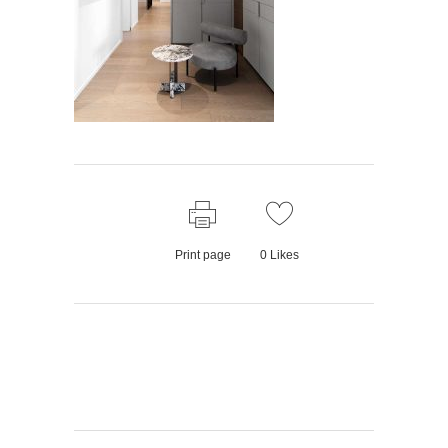
Print page
0
Likes