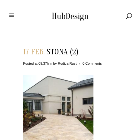
17 FEB.
STONA (2)
Posted at 09:37h
in
by
Rodica Rusti
0 Comments