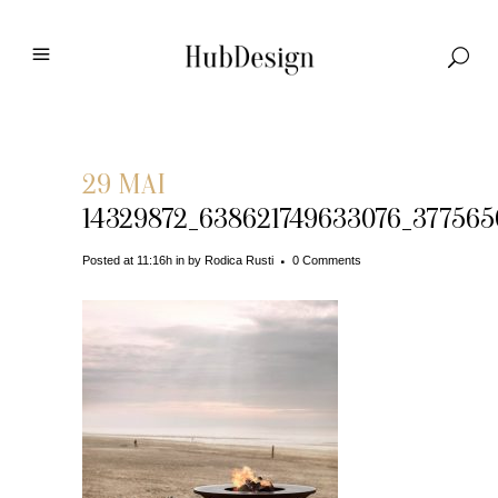
29 MAI
14329872_638621749633076_37756
Posted at 11:16h
in
by
Rodica Rusti
0 Comments