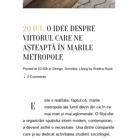
20 IUL.
O IDEE DESPRE
VIITORUL CARE NE
AȘTEAPTĂ ÎN MARILE
METROPOLE
Posted at 10:50h
in
Design
,
Dormitor
,
Living
by
Rodica Rusti
0 Comments
ste o realitate, faptul că, marile
E
metropole ale lumii devin din ce în ce
mai mari și mai aglomerate. O filozofie
a organizării spațiului intern modern, contemporan,
a devenit astfel o necesitate. Una dintre companiile
care şi-au dedicat activitatea studierii sociologiei,