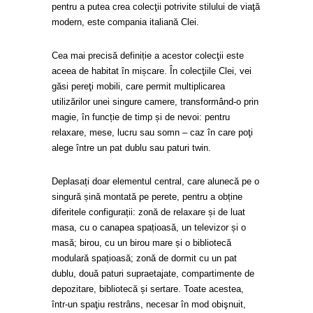
pentru a putea crea colecţii potrivite stilului de viaţă
modern, este compania italiană Clei.
Cea mai precisă definiție a acestor colecţii este
aceea de habitat în mișcare. În colecţiile Clei, vei
găsi pereţi mobili, care permit multiplicarea
utilizărilor unei singure camere, transformând-o prin
magie, în funcție de timp și de nevoi: pentru
relaxare, mese, lucru sau somn – caz în care poţi
alege între un pat dublu sau paturi twin.
Deplasați doar elementul central, care alunecă pe o
singură șină montată pe perete, pentru a obține
diferitele configurații: zonă de relaxare și de luat
masa, cu o canapea spațioasă, un televizor și o
masă; birou, cu un birou mare și o bibliotecă
modulară spațioasă; zonă de dormit cu un pat
dublu, două paturi supraetajate, compartimente de
depozitare, bibliotecă și sertare. Toate acestea,
într-un spaţiu restrâns, necesar în mod obişnuit,