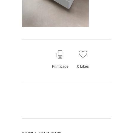
Print page
0
Likes