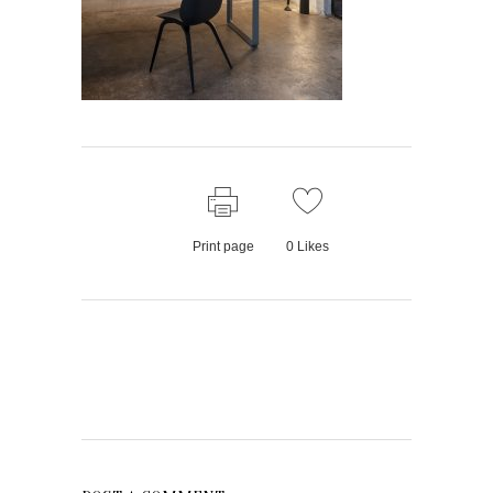
Print page
0
Likes