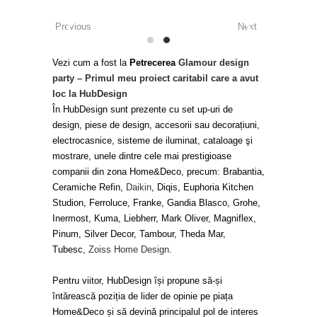
Previous
Next
Vezi cum a fost la
Petrecerea
Glamour design
party – Primul meu proiect caritabil care a avut
loc la HubDesign
În HubDesign sunt prezente cu set up-uri de
design, piese de design, accesorii sau decorațiuni,
electrocasnice, sisteme de iluminat, cataloage şi
mostrare, unele dintre cele mai prestigioase
companii din zona Home&Deco, precum: Brabantia,
Ceramiche Refin,
Daikin
, Diqis, Euphoria Kitchen
Studion, Ferroluce, Franke, Gandia Blasco, Grohe,
Inermost, Kuma, Liebherr, Mark Oliver, Magniflex,
Pinum, Silver Decor, Tambour, Theda Mar,
Tubesc,
Zoiss Home Design
.
Pentru viitor, HubDesign își propune să-și
întărească poziția de lider de opinie pe piața
Home&Deco și să devină principalul pol de interes