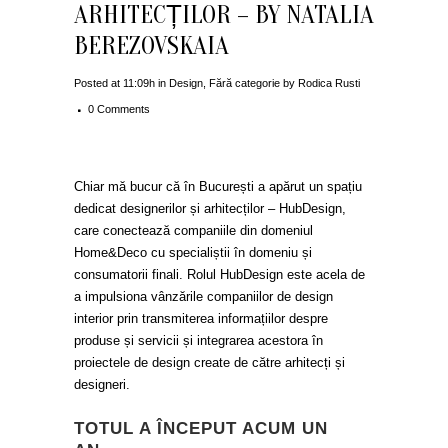
ARHITECȚILOR – BY NATALIA
BEREZOVSKAIA
Posted at 11:09h
in
Design
,
Fără categorie
by
Rodica Rusti
0 Comments
Chiar mă bucur că în București a apărut un spațiu
dedicat designerilor și arhitecților – HubDesign,
care conectează companiile din domeniul
Home&Deco cu specialiștii în domeniu și
consumatorii finali. Rolul HubDesign este acela de
a impulsiona vânzările companiilor de design
interior prin transmiterea informațiilor despre
produse și servicii și integrarea acestora în
proiectele de design create de către arhitecți și
designeri.
TOTUL A ÎNCEPUT ACUM UN