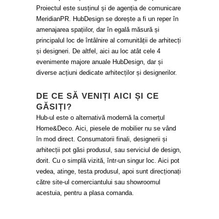
Proiectul este susținul și de agenția de comunicare
MeridianPR. HubDesign se dorește a fi un reper în
amenajarea spațiilor, dar în egală măsură și
principalul loc de întâlnire al comunității de arhitecți
și designeri. De altfel, aici au loc atât cele 4
evenimente majore anuale HubDesign, dar și
diverse acțiuni dedicate arhitecților și designerilor.
DE CE SĂ VENIȚI AICI ȘI CE
GĂSIȚI?
Hub-ul este o alternativă modernă la comerțul
Home&Deco. Aici, piesele de mobilier nu se vând
în mod direct. Consumatorii finali, designerii și
arhitecții pot găsi produsul, sau serviciul de design,
dorit. Cu o simplă vizită, într-un singur loc. Aici pot
vedea, atinge, testa produsul, apoi sunt direcționați
către site-ul comerciantului sau showroomul
acestuia, pentru a plasa comanda.