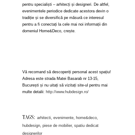
pentru specialiști – arhitecți și designeri. De altfel,
evenimentele periodice dedicate acestora devin o
tradiție și se diversifică pe măsură ce interesul
pentru a fi conectați la cele mai noi informații din
domeniul Home&Deco, crește.
Vă recomand să descoperiți personal acest spațiu!
Adresa este strada Matei Basarab nr 13-15,
București și nu uitați să vizitați site-ul pentru mai
multe detalii:
http://www.hubdesign.ro/
TAGS:
arhitecti
,
evenimente
,
home&deco
,
hubdesign
,
piese de mobilier
,
spatiu dedicat
designerilor