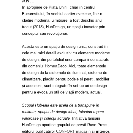
AN…
În apropiere de Piața Unirii, chiar în centrul
Bucureștiului, în vechiul cartier evreiesc, într-o
clădire modernă, uimitoare, a fost deschis anul
trecut (2018), HubDesign, un spațiu inovator prin
conceptul său revoluționar.
Acesta este un spațiu de design unic, construit în
cele mai mici detalii exclusiv cu elemente moderne
de design, din portofoliul unor companii consacrate
din domeniul Home&Deco. Aici, toate elementele
de design de la sistemele de iluminat, sisteme de
climatizare, placări pentru podele și pereți, mobilier
și accesorii, sunt integrate în set up-uri de design
pentru a evoca un stil de viață modern, actual.
Scopul Hub-ului este acela de a transpune în
realitate, spațiul de design ideal, folosind repere
valoroase și colecții actuale.
Inițiativa lansării
HubDesign aparține grupului de presă Ruve Press,
editorul publicațiilor
CONFORT magazin
și
interior
.