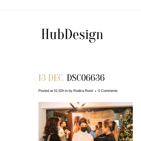
13 DEC.
DSC06636
Posted at 01:02h
in
by
Rodica Rusti
0 Comments