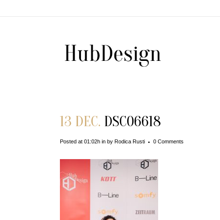
13 DEC.
DSC06618
Posted at 01:02h
in
by
Rodica Rusti
0 Comments