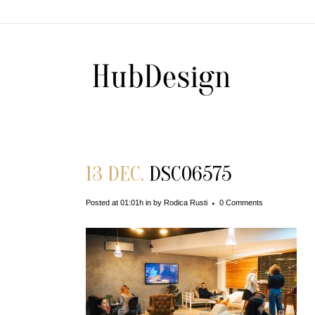
13 DEC.
DSC06575
Posted at 01:01h
in
by
Rodica Rusti
0 Comments