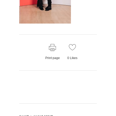
Print page
0
Likes