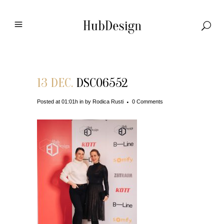
13 DEC.
DSC06552
Posted at 01:01h
in
by
Rodica Rusti
0 Comments