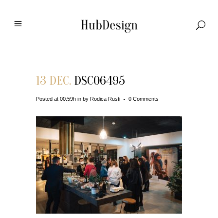
13 DEC.
DSC06495
Posted at 00:59h
in
by
Rodica Rusti
0 Comments