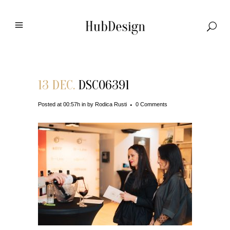
13 DEC.
DSC06391
Posted at 00:57h
in
by
Rodica Rusti
0 Comments