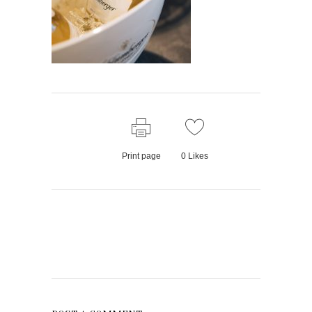
Print page
0
Likes