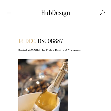
13 DEC.
DSC06387
Posted at 00:57h
in
by
Rodica Rusti
0 Comments