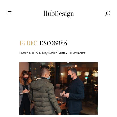
13 DEC.
DSC06355
Posted at 00:56h
in
by
Rodica Rusti
0 Comments