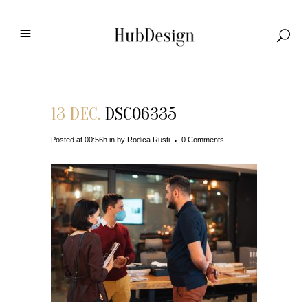
13 DEC.
DSC06335
Posted at 00:56h
in
by
Rodica Rusti
0 Comments