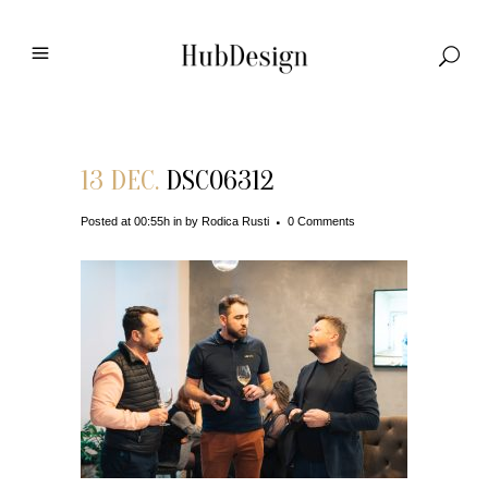
13 DEC.
DSC06312
Posted at 00:55h
in
by
Rodica Rusti
0 Comments