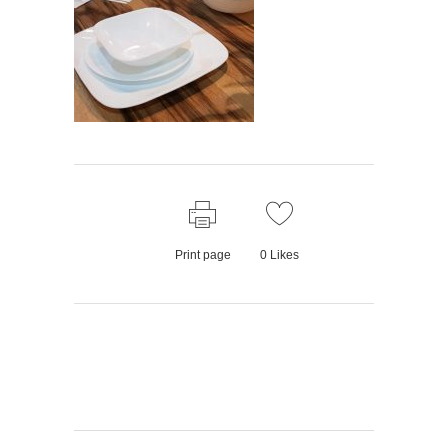
Print page
0
Likes