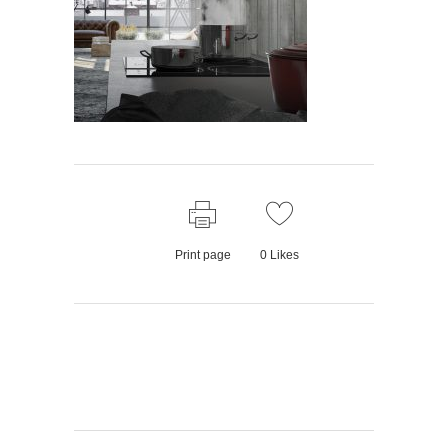
Print page
0
Likes