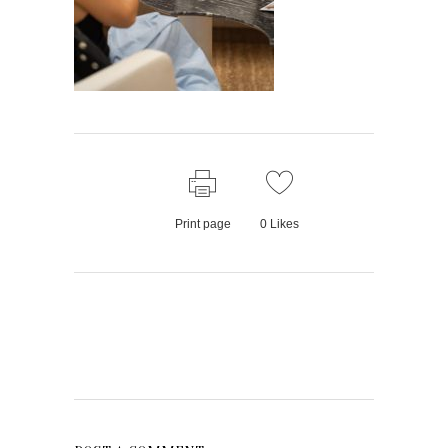
Print page
0
Likes