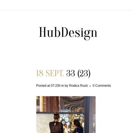
18 SEPT.
33 (23)
Posted at 07:23h
in
by
Rodica Rusti
0 Comments