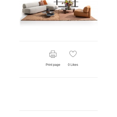
Print page
0
Likes