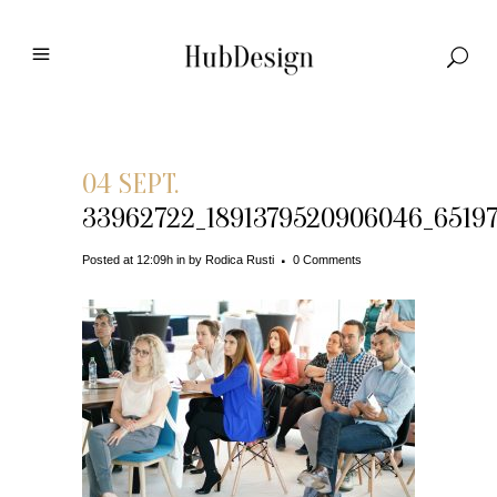
04 SEPT.
33962722_1891379520906046_6519
Posted at 12:09h
in
by
Rodica Rusti
0 Comments