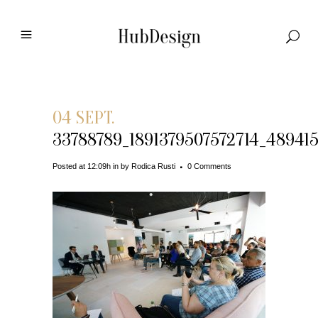
04 SEPT.
33788789_1891379507572714_48941
Posted at 12:09h
in
by
Rodica Rusti
0 Comments