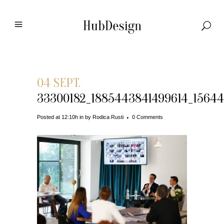
04 SEPT.
33300182_1885443841499614_1564
Posted at 12:10h
in
by
Rodica Rusti
0 Comments