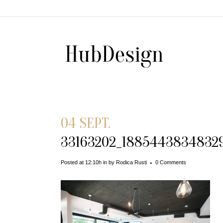
04 SEPT.
33163202_18854438348329
Posted at 12:10h
in
by
Rodica Rusti
0 Comments