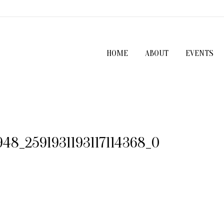
HOME
ABOUT
EVENTS
48_2591931193117114368_O