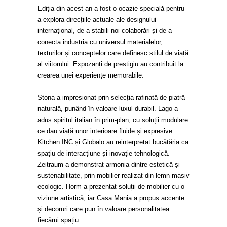
Ediția din acest an a fost o ocazie specială pentru
a explora direcțiile actuale ale designului
internațional, de a stabili noi colaborări și de a
conecta industria cu universul materialelor,
texturilor și conceptelor care definesc stilul de viață
al viitorului. Expozanți de prestigiu au contribuit la
crearea unei experiențe memorabile:
Stona a impresionat prin selecția rafinată de piatră
naturală, punând în valoare luxul durabil. Lago a
adus spiritul italian în prim-plan, cu soluții modulare
ce dau viață unor interioare fluide și expresive.
Kitchen INC și Globalo au reinterpretat bucătăria ca
spațiu de interacțiune și inovație tehnologică.
Zeitraum a demonstrat armonia dintre estetică și
sustenabilitate, prin mobilier realizat din lemn masiv
ecologic. Horm a prezentat soluții de mobilier cu o
viziune artistică, iar Casa Mania a propus accente
și decoruri care pun în valoare personalitatea
fiecărui spațiu.