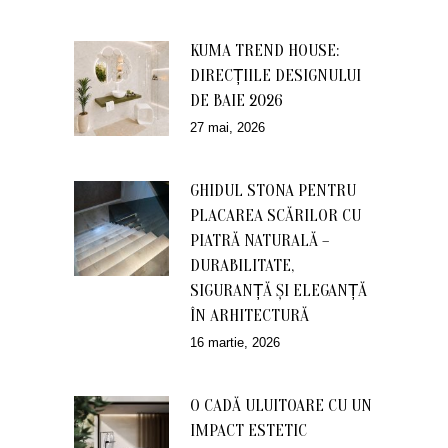
KUMA TREND HOUSE:
DIRECȚIILE DESIGNULUI
DE BAIE 2026
27 mai, 2026
GHIDUL STONA PENTRU
PLACAREA SCĂRILOR CU
PIATRĂ NATURALĂ –
DURABILITATE,
SIGURANȚĂ ȘI ELEGANȚĂ
ÎN ARHITECTURĂ
16 martie, 2026
O CADĂ ULUITOARE CU UN
IMPACT ESTETIC