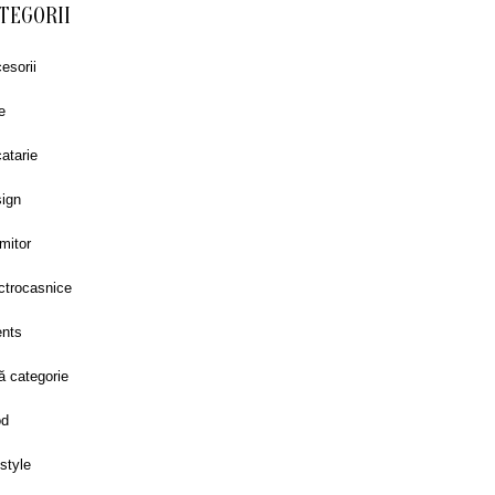
TEGORII
esorii
e
atarie
ign
mitor
ctrocasnice
nts
ă categorie
od
estyle