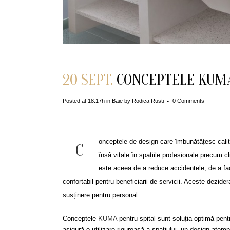
20 SEPT.
CONCEPTELE KUMA 
Posted at 18:17h
in
Baie
by
Rodica Rusti
0 Comments
onceptele de design care îmbunătățesc calita
C
însă vitale în spațiile profesionale precum cli
este aceea de a reduce accidentele, de a faci
confortabil pentru beneficiarii de servicii. Aceste dezide
susținere pentru personal.
Conceptele
KUMA
pentru spital sunt soluția optimă pen
asigură o utilizare riguroasă a spațiului, un design ate