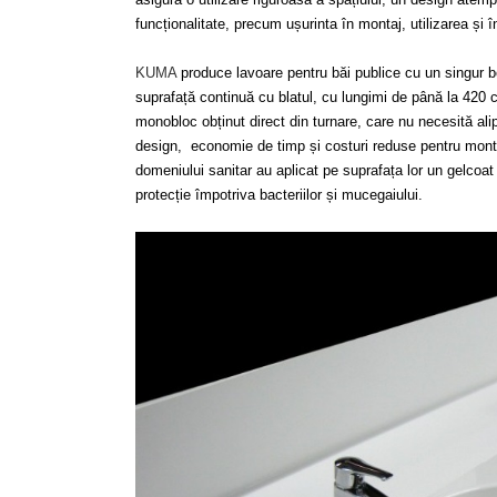
funcționalitate, precum ușurinta în montaj, utilizarea și î
KUMA
produce lavoare pentru băi publice cu un singur bo
suprafață continuă cu blatul, cu lungimi de până la 420 
monobloc obținut direct din turnare, care nu necesită alip
design, economie de timp și costuri reduse pentru montaj,
domeniului sanitar au aplicat pe suprafața lor un gelcoa
protecție împotriva bacteriilor și mucegaiului.