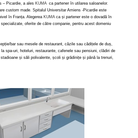
s – Picardie, a ales
KUMA
ca partener în utilarea saloanelor.
are custom made. Spitalul Universitar Amiens -Picardie este
 nivel în Franța. Alegerea
KUMA
ca și partener este o dovadă în
r specializate, oferite de către companie, pentru acest domeniu
ecepție/bar sau mesele de restaurant, căzile sau cădițele de duș,
 la spa-uri, hoteluri, restaurante, cafenele sau pensiuni, clădiri de
i, stadioane și săli polivalente, școli și grădinițe și pănă la trenuri,