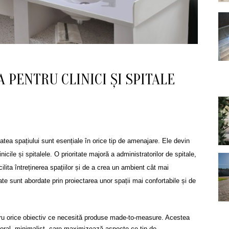
PENTRU CLINICI ȘI SPITALE
tea spațiului sunt esențiale în orice tip de amenajare. Ele devin
nicile și spitalele. O prioritate majoră a administratorilor de spitale,
lita întreținerea spațiilor și de a crea un ambient cât mai
rate sunt abordate prin proiectarea unor spații mai confortabile și de
tru orice obiectiv ce necesită produse made-to-measure. Acestea
mporal, minimalist, care maximizează aspecte ce țin de