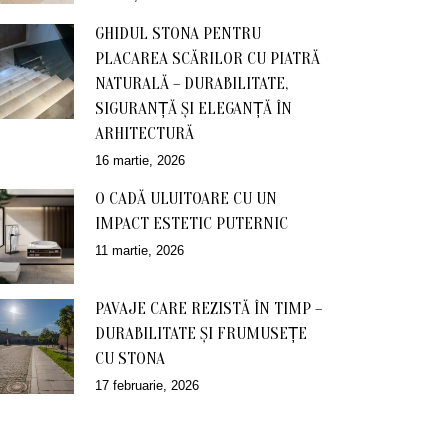
GHIDUL STONA PENTRU
PLACAREA SCĂRILOR CU PIATRĂ
NATURALĂ – DURABILITATE,
SIGURANȚĂ ȘI ELEGANȚĂ ÎN
ARHITECTURĂ
16 martie, 2026
O CADĂ ULUITOARE CU UN
IMPACT ESTETIC PUTERNIC
11 martie, 2026
PAVAJE CARE REZISTĂ ÎN TIMP –
DURABILITATE ȘI FRUMUSEȚE
CU STONA
17 februarie, 2026