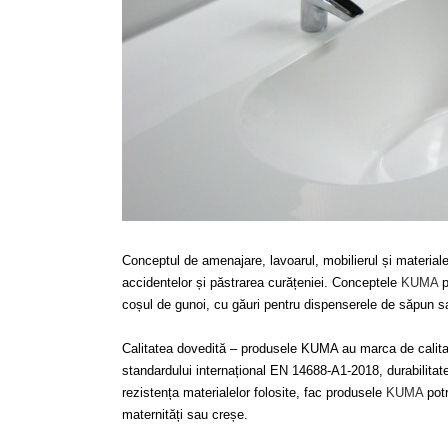
Conceptul de amenajare, lavoarul, mobilierul și materiale
accidentelor și păstrarea curățeniei. Conceptele
KUMA
p
coșul de gunoi, cu găuri pentru dispenserele de săpun s
Calitatea dovedită – produsele KUMA au marca de calit
standardului internațional EN 14688-A1-2018, durabilitatea 
rezistența materialelor folosite, fac produsele
KUMA
potr
maternități sau creșe.