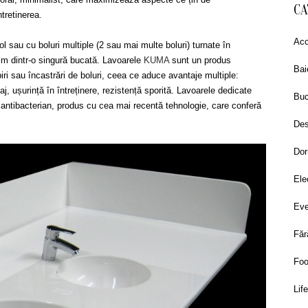
CA
ntretinerea.
Acc
l sau cu boluri multiple (2 sau mai multe boluri) turnate în
cm dintr-o singură bucată. Lavoarele
KUMA
sunt un produs
Bai
iri sau încastrări de boluri, ceea ce aduce avantaje multiple:
 ușurință în întreținere, rezistență sporită. Lavoarele dedicate
Buc
t antibacterian, produs cu cea mai recentă tehnologie, care conferă
Des
Dor
Ele
Eve
Făr
Fo
Lif