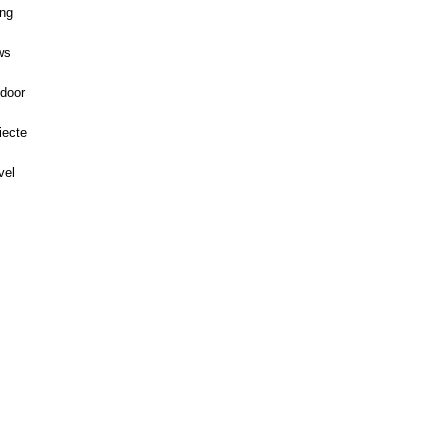
ing
ws
door
iecte
vel