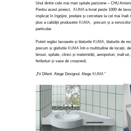
Unul dintre cele mai mari spitale pariziene – CHU Amien
Pentru acest proiect,
KUMA
a livrat peste 1000 de lavo
implicat în îngrijire, predare și cercetare la cel mai înalt
plus a calității produselor
KUMA
, precum și a serviciilo
particular.
Puteti regăsi lavoarele și blaturile
KUMA
, blaturile de r
precum și glafurile
KUMA
într-o multitudine de locații, de
birouri, spitale, clinici și maternități, aeroporturi, mall-ur
feriboturi și vase de croazieră.
„Fii Diferit. Alege Designul. Alege
KUMA
”