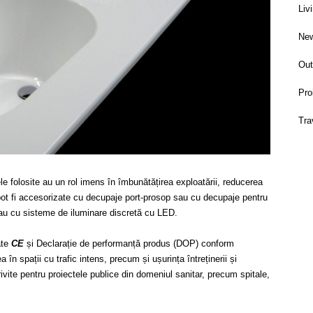
Liv
Ne
Out
Pro
Tra
le folosite au un rol imens în îmbunătățirea exploatării, reducerea
ot fi accesorizate cu decupaje port-prosop sau cu decupaje pentru
au cu sisteme de iluminare discretă cu LED.
ate
CE
și Declarație de performanță produs (DOP) conform
în spații cu trafic intens, precum și ușurința întreținerii și
ivite pentru proiectele publice din domeniul sanitar, precum spitale,