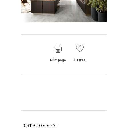
Print page
0
Likes
POST A COMMENT