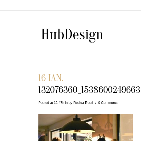
16 IAN.
132076360_153860024966
Posted at 12:47h
in
by
Rodica Rusti
0 Comments