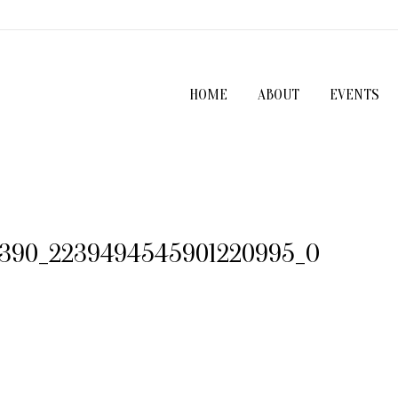
HOME
ABOUT
EVENTS
3390_2239494545901220995_O