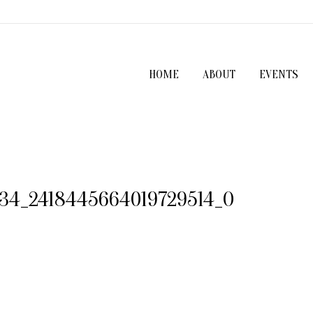
HOME
ABOUT
EVENTS
634_2418445664019729514_O