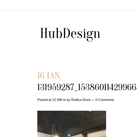
16 IAN.
131959287_1538601142996
Posted at 12:39h
in
by
Rodica Rusti
0 Comments