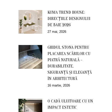
KUMA TREND HOUSE:
DIRECȚIILE DESIGNULUI
DE BAIE 2026
27 mai, 2026
GHIDUL STONA PENTRU
PLACAREA SCĂRILOR CU
PIATRĂ NATURALĂ –
DURABILITATE,
SIGURANȚĂ ȘI ELEGANȚĂ
ÎN ARHITECTURĂ
16 martie, 2026
O CADĂ ULUITOARE CU UN
IMPACT ESTETIC