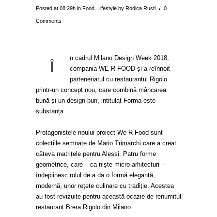
Posted at 08:29h
in
Food
,
Lifestyle
by
Rodica Rusti
0
Comments
n cadrul Milano Design Week 2018,
Î
compania WE R FOOD și-a reînnoit
parteneriatul cu restaurantul Rigolo
printr-un concept nou, care combină mâncarea
bună și un design bun, intitulat Forma este
substanța.
Protagonistele noului proiect We R Food sunt
colecțiile semnate de Mario Trimarchi care a creat
câteva matrițele pentru Alessi. Patru forme
geometrice, care – ca niște micro-arhitecturi –
îndeplinesc rolul de a da o formă elegantă,
modernă, unor rețete culinare cu tradiție. Acestea
au fost revizuite pentru această ocazie de renumitul
restaurant Brera Rigolo din Milano.