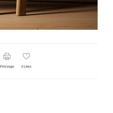
Print page
0
Likes