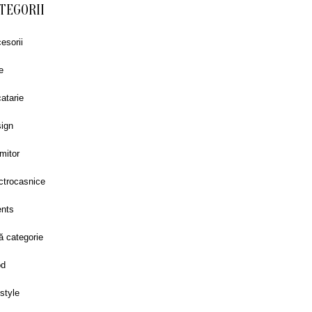
TEGORII
esorii
e
atarie
ign
mitor
ctrocasnice
nts
ă categorie
od
estyle