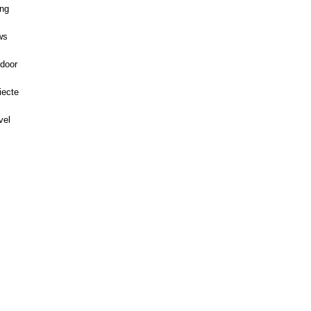
ing
ws
door
iecte
vel