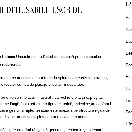
CA
II DEHUSABILE UȘOR DE
Acc
Bai
Buc
Des
e Patricia Urquiola pentru Kettal se bazează pe conceptul de
mobilierului.
Dor
Ele
ează noua colecție cu referire la spiritul caracteristic brazilian,
, evocator cumva de peisaje și culturi îndepărtate.
Eve
pe care se îmbracă, înfășurată ca rochie croită și căptușită.
Făr
i, pe lângă faptul că este o figură estetică, îndeplinește confortul
âteva gesturi simple, țesătura este așezată pe structura rigidă de
Fo
re devine un adevarat plus pentru o colecție outdoor.
Lif
i căptușite care îmbrățișează generos și cotierele și exteriorul