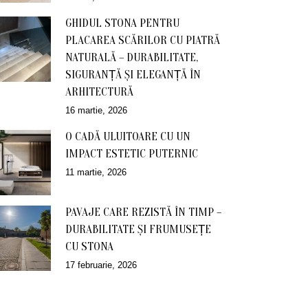
GHIDUL STONA PENTRU
PLACAREA SCĂRILOR CU PIATRĂ
NATURALĂ – DURABILITATE,
SIGURANȚĂ ȘI ELEGANȚĂ ÎN
ARHITECTURĂ
16 martie, 2026
O CADĂ ULUITOARE CU UN
IMPACT ESTETIC PUTERNIC
11 martie, 2026
PAVAJE CARE REZISTĂ ÎN TIMP –
DURABILITATE ȘI FRUMUSEȚE
CU STONA
17 februarie, 2026