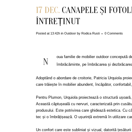
17 DEC.
CANAPELE ȘI FOTOL
ÎNTREȚINUT
Posted at 13:42h
in
Outdoor
by
Rodica Rusti
0 Comments
oua familie de mobilier outdoor concepută d
N
îmbrăcăminte, pe îmbrăcarea și dezbrăcarea 
Adoptând o abordare de croitorie, Patricia Urquiola proiect
care trăiește în mobilier abundent, încăpător, confortabil
Pentru Plumon, Urquiola proiectează o structură ușoară, 
Această căptușeală cu nervuri, caracterizată prin cusătur
produsului. Este potrivirea care ghidează estetica. Cu c
tec și o îmbrățișează. O ușurință extremă în utilizare ca
Un confort care este subliniat și vizual, datorită țesături