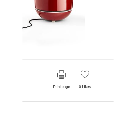
Print page
0
Likes