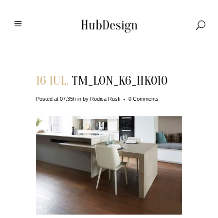
16 IUL.
TM_LON_K6_HK010
Posted at 07:35h
in
by
Rodica Rusti
0 Comments