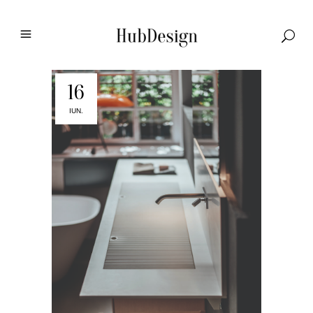
16
IUN.